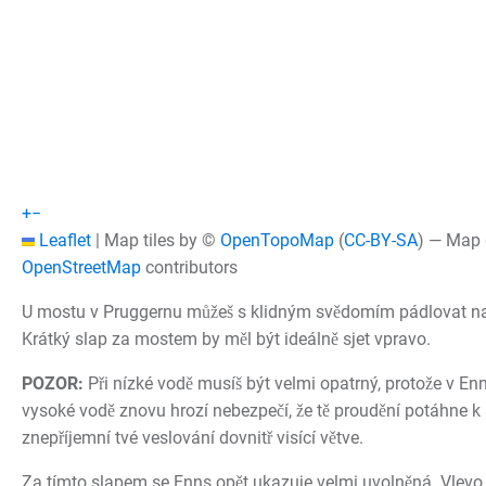
+
−
Leaflet
|
Map tiles by ©
OpenTopoMap
(
CC-BY-SA
) — Map
OpenStreetMap
contributors
U mostu v Pruggernu můžeš s klidným svědomím pádlovat na
Krátký slap za mostem by měl být ideálně sjet vpravo.
POZOR:
Při nízké vodě musíš být velmi opatrný, protože v Enn
vysoké vodě znovu hrozí nebezpečí, že tě proudění potáhne k
znepříjemní tvé veslování dovnitř visící větve.
Za tímto slapem se Enns opět ukazuje velmi uvolněná. Vlevo 