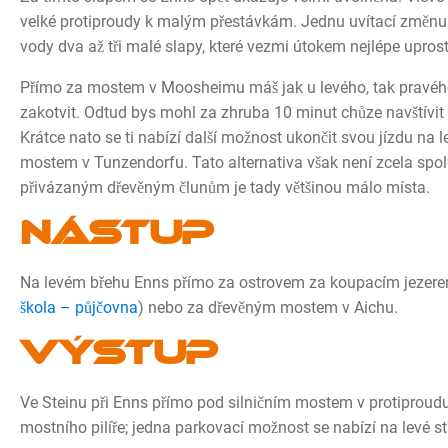
velké protiproudy k malým přestávkám. Jednu uvítací změnu t
vody dva až tři malé slapy, které vezmi útokem nejlépe uprost
Přímo za mostem v Moosheimu máš jak u levého, tak pravé
zakotvit. Odtud bys mohl za zhruba 10 minut chůze navštív
Krátce nato se ti nabízí další možnost ukončit svou jízdu na 
mostem v Tunzendorfu. Tato alternativa však není zcela spole
přivázaným dřevěným člunům je tady většinou málo místa.
Nástup
Na levém břehu Enns přímo za ostrovem za koupacím jezere
škola – půjčovna
) nebo za dřevěným mostem v Aichu.
Výstup
Ve Steinu při Enns přímo pod silničním mostem v protiproud
mostního pilíře; jedna parkovací možnost se nabízí na levé s