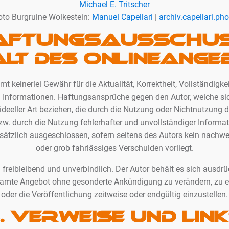
Michael E. Tritscher
oto Burgruine Wolkestein:
Manuel Capellari
|
archiv.capellari.pho
AFTUNGSAUSSCHUS
halt des Onlineang
t keinerlei Gewähr für die Aktualität, Korrektheit, Vollständigkei
en Informationen. Haftungsansprüche gegen den Autor, welche s
 ideeller Art beziehen, die durch die Nutzung oder Nichtnutzung
w. durch die Nutzung fehlerhafter und unvollständiger Informa
sätzlich ausgeschlossen, sofern seitens des Autors kein nachwei
oder grob fahrlässiges Verschulden vorliegt.
 freibleibend und unverbindlich. Der Autor behält es sich ausdrück
samte Angebot ohne gesonderte Ankündigung zu verändern, zu e
oder die Veröffentlichung zeitweise oder endgültig einzustellen.
. Verweise und Lin