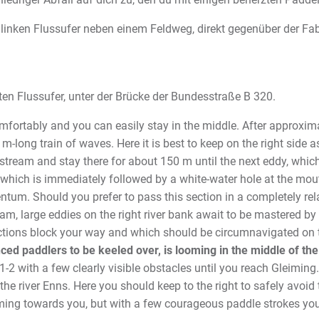
 linken Flussufer neben einem Feldweg, direkt gegenüber der Fa
en Flussufer, unter der Brücke der Bundesstraße B 320.
comfortably and you can easily stay in the middle. After approxim
ong train of waves. Here it is best to keep on the right side as 
ream and stay there for about 150 m until the next eddy, which is
 which is immediately followed by a white-water hole at the mo
ntum. Should you prefer to pass this section in a completely rel
eam, large eddies on the right river bank await to be mastered b
ructions block your way and which should be circumnavigated on t
d paddlers to be keeled over, is looming in the middle of th
1-2 with a few clearly visible obstacles until you reach Gleiming
he river Enns. Here you should keep to the right to safely avoid 
ming towards you, but with a few courageous paddle strokes you’l