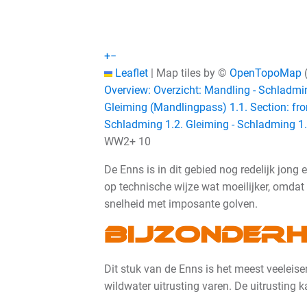
+
−
Leaflet
|
Map tiles by ©
OpenTopoMap
Overview: Overzicht: Mandling - Schladmi
Gleiming (Mandlingpass)
1.1. Section: f
Schladming
1.2. Gleiming - Schladming
1
WW2+
10
De Enns is in dit gebied nog redelijk jong
op technische wijze wat moeilijker, omdat
snelheid met imposante golven
.
Bijzonderh
Dit stuk van de Enns is het meest veeleis
wildwater uitrusting varen. De uitrusting 