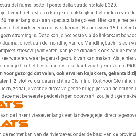
estra del fiume, sotto il ponte della strada statale B320.
ijn, begint het rustig en kan je gemakkelijk in het midden van de
0 meter lang stuk aan spectaculaire golven. Hier kan je het b
eer in het midden van de rivier komen. Na ongeveer 150 meter ko
 geen stroming is. Deze kan je het beste via de linkerkant benad
k daarna, direct aan de monding van de Mandlingbach, is een wal
ompleet stressvrij wilt varen, kan je de draaikolk ook aan de rech
e keerwateren, waar je gerust gebruik van kan maken. Als je hier 
rdoor je hier het beste aan de linkerkant voorbij kan varen.
PAS 
n voor gezorgd dat velen, ook ervaren kajakkers, gekanteld zij
ater 1-2
, vlot verder gaan richting Gleiming.
Kort voor Gleiming
uden, zodat je voor de direct volgende brugpijler van de houten b
je deze met beheerste peddelslagen doorvaart, zou je dit gemakk
ats
an de linker rivieroever langs een landweggetje, direct tegenove
aats
 de rechter kan van de rivieroever, onder de brug van de provinc