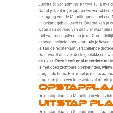
L'uscita di Schladming si trova sulla riva d
Nadat je bent ingestapt en we vertrokken z
de ingang van de Mandlingpass met een 15
linkerkant geblokkeerd is.
Daarna kan je w
water aan de rand van de rivier waar bijna
met wat meer golven op je af. Onmiddellij
genoeg snelheid door vaart. Als je liever c
je aan de rechterkant verschillende groter
Daar wordt de rivier deels geblokkeerd, waa
de rivier. Deze heeft er al meerdere male
je met goed zichtbare blokkeringen,
wildw
brug in de Enns. Hier moet je rechts aanho
brug kom je op een lage waterval af. Als 
Opstappla
De opstapplaats in Mandling bevindt zich a
Uitstap pl
De uitstapplaats in Schladming ligt aa aan