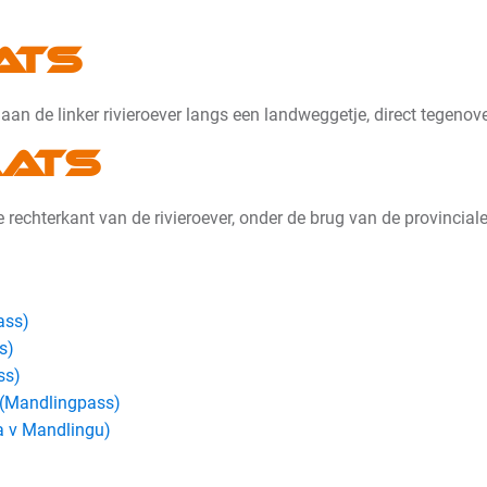
ats
an de linker rivieroever langs een landweggetje, direct tegenover
aats
 rechterkant van de rivieroever, onder de brug van de provincial
ass)
s)
ss)
 (Mandlingpass)
a v Mandlingu)