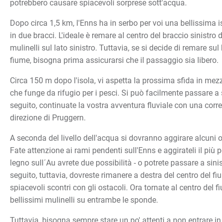
potrebbero causare spiacevoli sorprese sott'acqua.
Dopo circa 1,5 km, l'Enns ha in serbo per voi una bellissima i
in due bracci. L'ideale è remare al centro del braccio sinistro d
mulinelli sul lato sinistro. Tuttavia, se si decide di remare sul
fiume, bisogna prima assicurarsi che il passaggio sia libero.
Circa 150 m dopo l'isola, vi aspetta la prossima sfida in mezz
che funge da rifugio per i pesci. Si può facilmente passare a s
seguito, continuate la vostra avventura fluviale con una corr
direzione di Pruggern.
A seconda del livello dell'acqua si dovranno aggirare alcuni os
Fate attenzione ai rami pendenti sull'Enns e aggirateli il più p
legno sull´Au avrete due possibilità - o potrete passare a sinis
seguito, tuttavia, dovreste rimanere a destra del centro del fi
spiacevoli scontri con gli ostacoli. Ora tornate al centro del f
bellissimi mulinelli su entrambe le sponde.
Tuttavia, bisogna sempre stare un po' attenti a non entrare in