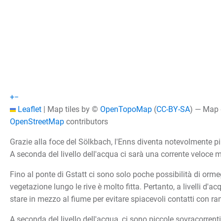
+
−
Leaflet
|
Map tiles by ©
OpenTopoMap
(
CC-BY-SA
) — Map
OpenStreetMap
contributors
Grazie alla foce del Sölkbach, l'Enns diventa notevolmente p
A seconda del livello dell'acqua ci sarà una corrente veloce 
Fino al ponte di Gstatt ci sono solo poche possibilità di orme
vegetazione lungo le rive è molto fitta. Pertanto, a livelli d'ac
stare in mezzo al fiume per evitare spiacevoli contatti con ra
A seconda del livello dell'acqua, ci sono piccole sovracorren