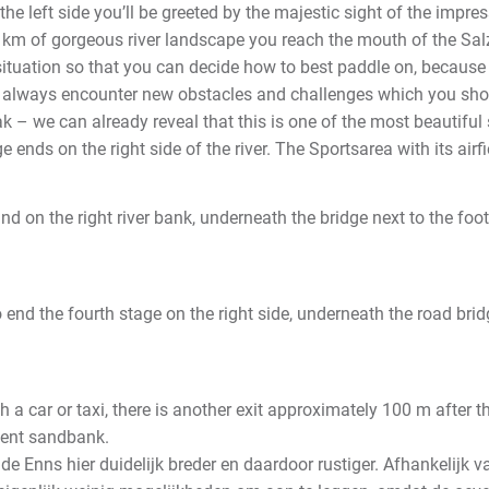
e left side you’ll be greeted by the majestic sight of the impre
 4 km of gorgeous river landscape you reach the mouth of the Salz
 situation so that you can decide how to best paddle on, because
 always encounter new obstacles and challenges which you shoul
 – we can already reveal that this is one of the most beautiful s
ge ends on the right side of the river. The Sportsarea with its airf
nd on the right river bank, underneath the bridge next to the foot
 to end the fourth stage on the right side, underneath the road b
a car or taxi, there is another exit approximately 100 m after the 
nent sandbank.
e Enns hier duidelijk breder en daardoor rustiger. Afhankelijk v