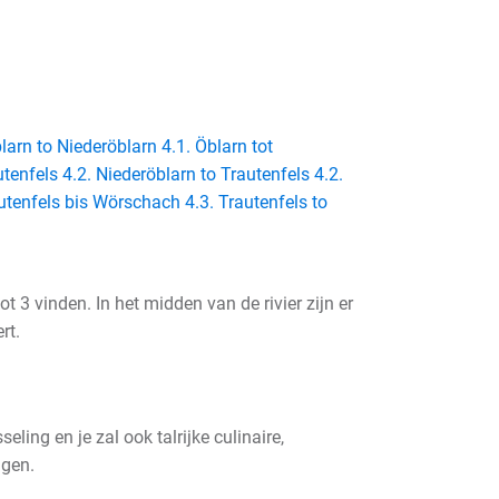
blarn to Niederöblarn
4.1. Öblarn tot
utenfels
4.2. Niederöblarn to Trautenfels
4.2.
autenfels bis Wörschach
4.3. Trautenfels to
t 3 vinden. In het midden van de rivier zijn er
rt.
ling en je zal ook talrijke culinaire,
ngen.