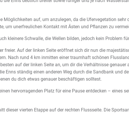
die Enns deutlich breiter sowie ruhiger und je nach Wassersta
ge Möglichkeiten auf, um anzulegen, da die Ufervegetation sehr d
e, um unerfreulichen Kontakt mit Ästen und Pflanzen zu vermei
h kleinere Schwalle, die Wellen bilden, jedoch kein Problem für 
er freier. Auf der linken Seite eröffnet sich dir nun die majest
ern. Nach rund 4 km inmitten einer traumhaft schönen Flussland
m besten auf der linken Seite an, um dir die Verhältnisse genau
ch die Enns ständig einen anderen Weg durch die Sandbank und d
enen du dich etwas genauer beschäftigen solltest.
einen hervorragenden Platz für eine Pause entdecken – eines sei 
t dieser vierten Etappe auf der rechten Flussseite. Die Sports