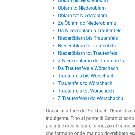
Öblarn bis Niederöblarn
Öblarn to Niederöblarn
Öblarn tot Niederöblarn
Ze Öblarn do Niederöblarnu
Da Niederöblarn a Trautenfels
Niederöblarn bis Trautenfels
Niederöblarn to Trautenfels
Niederöblarn tot Trautenfels
Z Niederöblarnu do Trautenfels
Da Trautenfels a Wörschach
Trautenfels bis Wörschach
Trautenfels to Wörschach
Trautenfels tot Wörschach
Z Trautenfelsu do Wörschachu
Grazie alla foce del Sölkbach, l'Enns dive
indulgente. Fino al ponte di Gstatt ci sono 
più alti è meglio stare in mezzo al fiume p
che formano onde, ma non dovrebbero essere