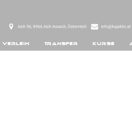
Aich 56, 8966 Aich-Assach, Österreich
info@kajaktiv.at
Verleih
Transfer
Kurse