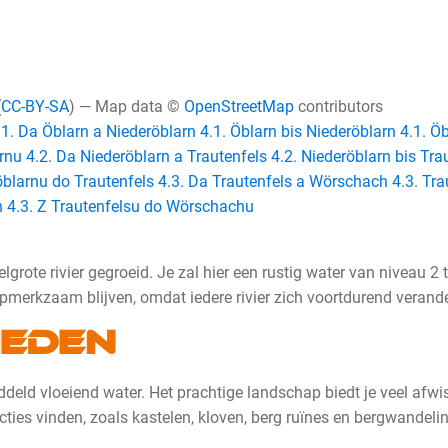
(
CC-BY-SA
) — Map data ©
OpenStreetMap
contributors
.1. Da Öblarn a Niederöblarn
4.1. Öblarn bis Niederöblarn
4.1. Ö
arnu
4.2. Da Niederöblarn a Trautenfels
4.2. Niederöblarn bis Tra
öblarnu do Trautenfels
4.3. Da Trautenfels a Wörschach
4.3. Tr
h
4.3. Z Trautenfelsu do Wörschachu
grote rivier gegroeid. Je zal hier een rustig water van niveau 2 to
pmerkzaam blijven, omdat iedere rivier zich voortdurend verande
eden
deld vloeiend water. Het prachtige landschap biedt je veel afwisse
cties vinden, zoals kastelen, kloven, berg ruïnes en bergwandeli