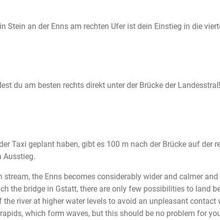
in Stein an der Enns am rechten Ufer ist dein Einstieg in die vie
st du am besten rechts direkt unter der Brücke der Landesstraß
oder Taxi geplant haben, gibt es
100 m nach der Brücke auf der r
 Ausstieg.
 stream, the Enns becomes considerably wider and calmer and pre
ch the bridge in Gstatt, there are only few possibilities to land 
 of the river at higher water levels to avoid an unpleasant conta
 rapids, which form waves, but this should be no problem for you. 