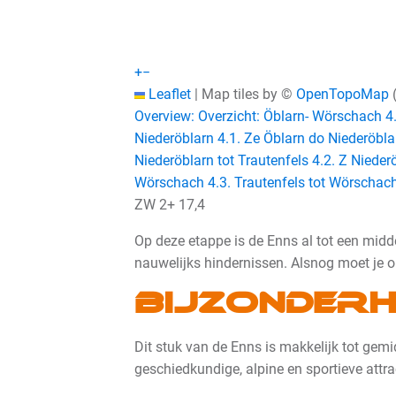
+
−
Leaflet
|
Map tiles by ©
OpenTopoMap
Overview: Overzicht: Öblarn- Wörschach
4
Niederöblarn
4.1. Ze Öblarn do Niederöbl
Niederöblarn tot Trautenfels
4.2. Z Nieder
Wörschach
4.3. Trautenfels tot Wörschac
ZW 2+
17,4
Op deze etappe is de Enns al tot een middel
nauwelijks hindernissen. Alsnog moet je o
Bijzonderh
Dit stuk van de Enns is makkelijk tot gemid
geschiedkundige, alpine en sportieve attra