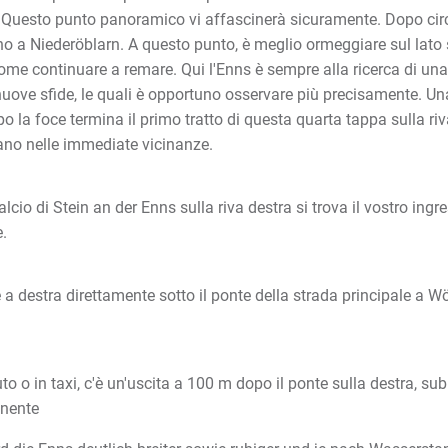
Questo punto panoramico vi affascinerà sicuramente. Dopo cir
ino a Niederöblarn. A questo punto, è meglio ormeggiare sul lato 
ome continuare a remare. Qui l'Enns è sempre alla ricerca di una
uove sfide, le quali è opportuno osservare più precisamente. Una 
opo la foce termina il primo tratto di questa quarta tappa sulla ri
ovano nelle immediate vicinanze.
lcio di Stein an der Enns sulla riva destra si trova il vostro ing
e.
re a destra direttamente sotto il ponte della strada principale a W
uto o in taxi, c'è un'uscita a 100 m dopo il ponte sulla destra, su
inente