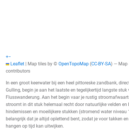
+
−
Leaflet
|
Map tiles by ©
OpenTopoMap
(
CC-BY-SA
) — Map
contributors
In een groot keerwater bij een heel pittoreske zandbank, dir
Gulling, begin je aan het laatste en tegelijkertijd langste stu
Flusswanderung. Aan het begin vaar je rustig stroomafwaarts
stroomt in dit stuk helemaal recht door natuurlijke velden en 
hindernissen en moeilijkere stukken (stromend water niveau 1
belangrijk dat je altijd oplettend bent, zodat je voor takken e
hangen op tijd kan uitwijken
.