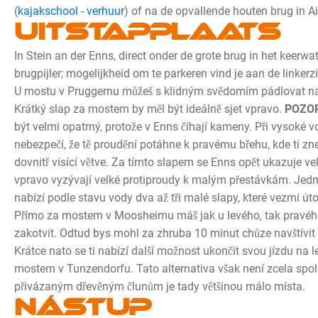
(
kajakschool - verhuur
) of na de opvallende houten brug in Ai
Uitstapplaats
In Stein an der Enns, direct onder de grote brug in het keerwa
brugpijler; mogelijkheid om te parkeren vind je aan de linkerz
U mostu v Pruggernu můžeš s klidným svědomím pádlovat na
Krátký slap za mostem by měl být ideálně sjet vpravo.
POZO
být velmi opatrný, protože v Enns číhají kameny. Při vysoké 
nebezpečí, že tě proudění potáhne k pravému břehu, kde ti zn
dovnitř visící větve. Za tímto slapem se Enns opět ukazuje ve
vpravo vyzývají velké protiproudy k malým přestávkám. Jedn
nabízí podle stavu vody dva až tři malé slapy, které vezmi út
Přímo za mostem v Moosheimu máš jak u levého, tak pravé
zakotvit. Odtud bys mohl za zhruba 10 minut chůze navštív
Krátce nato se ti nabízí další možnost ukončit svou jízdu na 
mostem v Tunzendorfu. Tato alternativa však není zcela spole
přivázaným dřevěným člunům je tady většinou málo místa.
Nástup