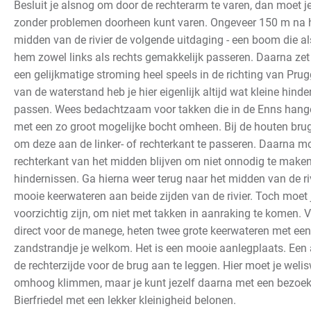
Besluit je alsnog om door de rechterarm te varen, dan moet je
zonder problemen doorheen kunt varen.
Ongeveer 150 m na he
midden van de rivier de volgende uitdaging - een boom die als
hem zowel links als rechts gemakkelijk passeren. Daarna zet je
een gelijkmatige stroming heel speels in de richting van Prug
van de waterstand heb je hier eigenlijk altijd wat kleine hind
passen. Wees bedachtzaam voor takken die in de Enns hangen,
met een zo groot mogelijke bocht omheen. Bij de houten brug
om deze aan de linker- of rechterkant te passeren. Daarna mo
rechterkant van het midden blijven om niet onnodig te maken
hindernissen. Ga hierna weer terug naar het midden van de ri
mooie keerwateren aan beide zijden van de rivier.
Toch moet j
voorzichtig zijn, om niet met takken in aanraking te komen. 
direct voor de manege, heten twee grote keerwateren met ee
zandstrandje je welkom. Het is een mooie aanlegplaats. Een 
de rechterzijde voor de brug aan te leggen. Hier moet je weli
omhoog klimmen, maar je kunt jezelf daarna met een bezoek
Bierfriedel met een lekker kleinigheid belonen.