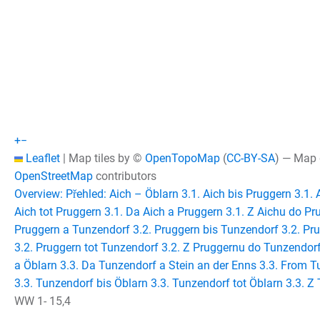
+
−
Leaflet
|
Map tiles by ©
OpenTopoMap
(
CC-BY-SA
) — Map
OpenStreetMap
contributors
Overview: Přehled: Aich – Öblarn
3.1. Aich bis Pruggern
3.1. 
Aich tot Pruggern
3.1. Da Aich a Pruggern
3.1. Z Aichu do Pr
Pruggern a Tunzendorf
3.2. Pruggern bis Tunzendorf
3.2. Pr
3.2. Pruggern tot Tunzendorf
3.2. Z Pruggernu do Tunzendor
a Öblarn
3.3. Da Tunzendorf a Stein an der Enns
3.3. From T
3.3. Tunzendorf bis Öblarn
3.3. Tunzendorf tot Öblarn
3.3. Z
WW 1-
15,4