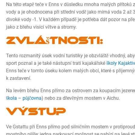
Na této etapě teče v Enns v důsledku mnoha malých přítoků z
vody a je ohodnocena při střední vodě jako mírná voda 2 až 
divoké vody -1. V každém případě je potřeba dát pozor na pře
jako z břehu visící větve a stromy.
Zvláštnosti:
Tento rozmanitý úsek vodní turistiky je obzvláště vhodný, aby
sport poznal a je také nástupní tratí kajakářské
školy Kajaktiv
Enns teče v tomto úseku kolem malých obcí, které s příjemn
k zastavení.
Na levém břehu Enns přímo za ostrovem za koupacím jezere
škola – půjčovna
) nebo za dřevěným mostem v Aichu.
Výstup
Ve Gstattu při Enns přímo pod silničním mostem v protiprou
mostního pilíře; jedna parkovací možnost se nabízí na levé s