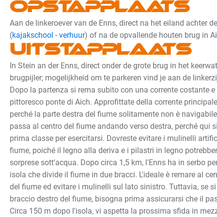
Opstapplaats
Aan de linkeroever van de Enns, direct na het eiland achter d
(
kajakschool - verhuur
) of na de opvallende houten brug in Ai
Uitstapplaats
In Stein an der Enns, direct onder de grote brug in het keerwa
brugpijler; mogelijkheid om te parkeren vind je aan de linkerz
Dopo la partenza si rema subito con una corrente costante e s
pittoresco ponte di Aich. Approfittate della corrente principal
perché la parte destra del fiume solitamente non è navigabil
passa al centro del fiume andando verso destra, perché qui si
prima classe per esercitarsi. Dovreste evitare i mulinelli artifici
fiume, poiché il legno alla deriva e i pilastri in legno potrebb
sorprese sott'acqua. Dopo circa 1,5 km, l'Enns ha in serbo pe
isola che divide il fiume in due bracci. L'ideale è remare al cen
del fiume ed evitare i mulinelli sul lato sinistro. Tuttavia, se 
braccio destro del fiume, bisogna prima assicurarsi che il pas
Circa 150 m dopo l'isola, vi aspetta la prossima sfida in mezz