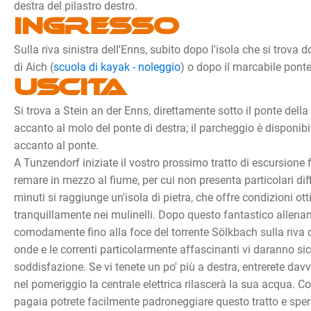
destra del pilastro destro.
Ingresso
Sulla riva sinistra dell'Enns, subito dopo l'isola che si trova 
di Aich (
scuola di kayak - noleggio
) o dopo il marcabile ponte
Uscita
Si trova a Stein an der Enns, direttamente sotto il ponte della 
accanto al molo del ponte di destra; il parcheggio è disponibil
accanto al ponte.
A Tunzendorf iniziate il vostro prossimo tratto di escursione f
remare in mezzo al fiume, per cui non presenta particolari dif
minuti si raggiunge un'isola di pietra, che offre condizioni ott
tranquillamente nei mulinelli. Dopo questo fantastico allena
comodamente fino alla foce del torrente Sölkbach sulla riva d
onde e le correnti particolarmente affascinanti vi daranno s
soddisfazione. Se vi tenete un po' più a destra, entrerete dav
nel pomeriggio la centrale elettrica rilascerà la sua acqua. Con
pagaia potrete facilmente padroneggiare questo tratto e speri