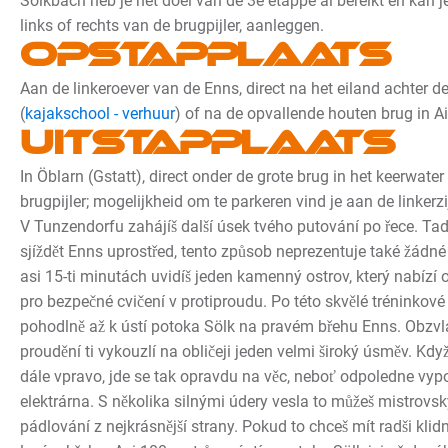
Sölkbach heb je het doel van de 3e etappe al bereikt en kan je
links of rechts van de brugpijler, aanleggen.
Opstapplaats
Aan de linkeroever van de Enns, direct na het eiland achter d
(
kajakschool - verhuur
) of na de opvallende houten brug in Ai
Uitstapplaats
In Öblarn (Gstatt), direct onder de grote brug in het keerwater
brugpijler; mogelijkheid om te parkeren vind je aan de linkerz
V Tunzendorfu zahájíš další úsek tvého putování po řece. Tad
sjíždět Enns uprostřed, tento způsob neprezentuje také žádné 
asi 15-ti minutách uvidíš jeden kamenný ostrov, který nabízí
pro bezpečné cvičení v protiproudu. Po této skvělé tréninkové 
pohodlně až k ústí potoka Sölk na pravém břehu Enns. Obzvl
proudění ti vykouzlí na obličeji jeden velmi široký úsměv. Kdy
dále vpravo, jde se tak opravdu na věc, neboť odpoledne vyp
elektrárna. S několika silnými údery vesla to můžeš mistrovsk
pádlování z nejkrásnější strany. Pokud to chceš mít radši klidněj