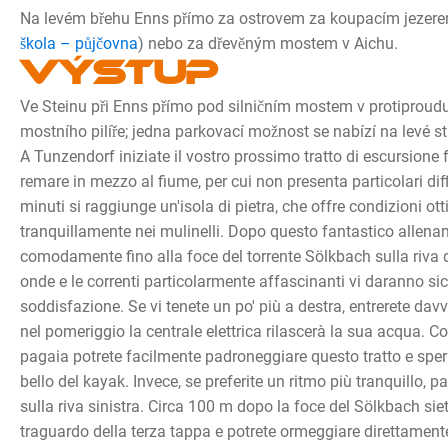
Na levém břehu Enns přímo za ostrovem za koupacím jezere
škola – půjčovna
) nebo za dřevěným mostem v Aichu.
Výstup
Ve Steinu při Enns přímo pod silničním mostem v protiproud
mostního pilíře; jedna parkovací možnost se nabízí na levé s
A Tunzendorf iniziate il vostro prossimo tratto di escursione f
remare in mezzo al fiume, per cui non presenta particolari dif
minuti si raggiunge un'isola di pietra, che offre condizioni ott
tranquillamente nei mulinelli. Dopo questo fantastico allena
comodamente fino alla foce del torrente Sölkbach sulla riva d
onde e le correnti particolarmente affascinanti vi daranno s
soddisfazione. Se vi tenete un po' più a destra, entrerete dav
nel pomeriggio la centrale elettrica rilascerà la sua acqua. Con
pagaia potrete facilmente padroneggiare questo tratto e speri
bello del kayak. Invece, se preferite un ritmo più tranquillo, p
sulla riva sinistra. Circa 100 m dopo la foce del Sölkbach siete
traguardo della terza tappa e potrete ormeggiare direttamente 