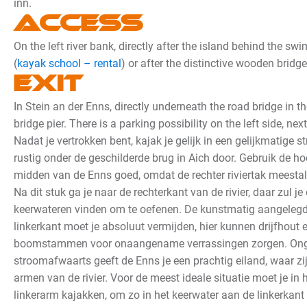
inn.
Access
On the left river bank, directly after the island behind the sw
(
kayak school – rental
) or after the distinctive wooden bridge
Exit
In Stein an der Enns, directly underneath the road bridge in th
bridge pier. There is a parking possibility on the left side, nex
Nadat je vertrokken bent, kajak je gelijk in een gelijkmatige s
rustig onder de geschilderde brug in Aich door. Gebruik de h
midden van de Enns goed, omdat de rechter riviertak meestal 
Na dit stuk ga je naar de rechterkant van de rivier, daar zul j
keerwateren vinden om te oefenen. De kunstmatig aangeleg
linkerkant moet je absoluut vermijden, hier kunnen drijfhout 
boomstammen voor onaangename verrassingen zorgen.
Ong
stroomafwaarts geeft de Enns je een prachtig eiland, waar zij 
armen van de rivier. Voor de meest ideale situatie moet je in
linkerarm kajakken, om zo in het keerwater aan de linkerkant