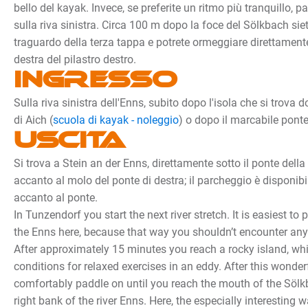
bello del kayak. Invece, se preferite un ritmo più tranquillo, p
sulla riva sinistra. Circa 100 m dopo la foce del Sölkbach siete
traguardo della terza tappa e potrete ormeggiare direttamente 
destra del pilastro destro.
Ingresso
Sulla riva sinistra dell'Enns, subito dopo l'isola che si trova 
di Aich (
scuola di kayak - noleggio
) o dopo il marcabile ponte
Uscita
Si trova a Stein an der Enns, direttamente sotto il ponte della 
accanto al molo del ponte di destra; il parcheggio è disponibil
accanto al ponte.
In Tunzendorf you start the next river stretch. It is easiest to
the Enns here, because that way you shouldn’t encounter any s
After approximately 15 minutes you reach a rocky island, w
conditions for relaxed exercises in an eddy. After this wonder
comfortably paddle on until you reach the mouth of the Söl
right bank of the river Enns. Here, the especially interesting 