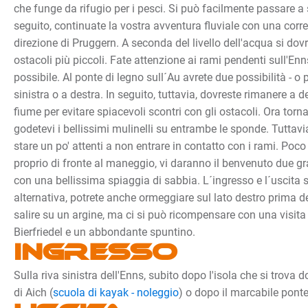
che funge da rifugio per i pesci. Si può facilmente passare a s
seguito, continuate la vostra avventura fluviale con una corr
direzione di Pruggern. A seconda del livello dell'acqua si do
ostacoli più piccoli. Fate attenzione ai rami pendenti sull'Enns
possibile. Al ponte di legno sull´Au avrete due possibilità - o
sinistra o a destra. In seguito, tuttavia, dovreste rimanere a d
fiume per evitare spiacevoli scontri con gli ostacoli. Ora torna
godetevi i bellissimi mulinelli su entrambe le sponde. Tuttav
stare un po' attenti a non entrare in contatto con i rami. Poc
proprio di fronte al maneggio, vi daranno il benvenuto due gr
con una bellissima spiaggia di sabbia. L´ingresso e l´uscita 
alternativa, potrete anche ormeggiare sul lato destro prima d
salire su un argine, ma ci si può ricompensare con una visita
Bierfriedel e un abbondante spuntino.
Ingresso
Sulla riva sinistra dell'Enns, subito dopo l'isola che si trova 
di Aich (
scuola di kayak - noleggio
) o dopo il marcabile ponte