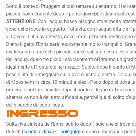
Sotto il ponte di Pruggern si può remare su entrambi i lati sen
piccola sovracorrente dopo il ponte dovrebbe idealmente esse
ATTENZIONE
: Con l'acqua bassa bisogna stare molto attenti,
sono delle rocce in agguato. Tuttavia, con l'acqua alta c'è il p
vi trascini sulla riva destra, dove i rami pendenti renderanno p
Dietro il getto l'Enns sarà nuovamente molto tranquillo. Grand
inviteranno a fare delle piccole pause sul lato destro e sinistr
dell'acqua, due o tre piccoli sovracorrenti offriranno un gra
idealmente affronterete nel mezzo. Subito dopo il ponte di M
possibilità di ormeggiare sulla riva sinistra o destra. Da qui si
di Moosheim in circa 10 minuti a piedi. Poco dopo si trova un'
ormeggio sul lato sinistro dopo il ponte di legno di Tunzendor
alternativa non è del tutto affidabile, perché qui di solito c'
delle barche di legno legate.
Ingresso
Sulla riva sinistra dell'Enns, subito dopo l'isola che si trova 
di Aich (
scuola di kayak - noleggio
) o dopo il marcabile ponte