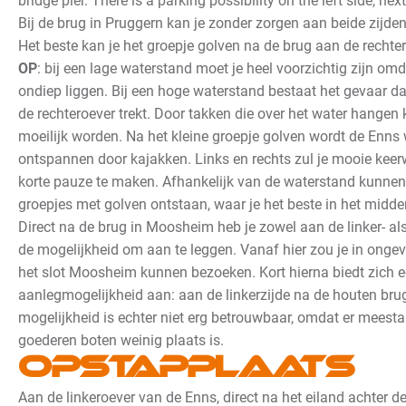
bridge pier. There is a parking possibility on the left side, nex
Bij de brug in Pruggern kan je zonder zorgen aan beide zijde
Het beste kan je het groepje golven na de brug aan de rechte
OP
: bij een lage waterstand moet je heel voorzichtig zijn omd
ondiep liggen. Bij een hoge waterstand bestaat het gevaar da
de rechteroever trekt. Door takken die over het water hangen 
moeilijk worden.
Na het kleine groepje golven wordt de Enns 
ontspannen door kajakken. Links en rechts zul je mooie kee
korte pauze te maken. Afhankelijk van de waterstand kunnen e
groepjes met golven ontstaan, waar je het beste in het midd
Direct na de brug in Moosheim heb je zowel aan de linker- al
de mogelijkheid om aan te leggen. Vanaf hier zou je in onge
het slot Moosheim kunnen bezoeken. Kort hierna biedt zich 
aanlegmogelijkheid aan: aan de linkerzijde na de houten bru
mogelijkheid is echter niet erg betrouwbaar, omdat er meest
goederen boten weinig plaats is.
Opstapplaats
Aan de linkeroever van de Enns, direct na het eiland achter d