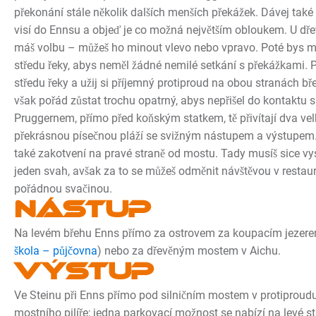
překonání stále několik dalších menších překážek. Dávej také 
visí do Ennsu a objeď je co možná největším obloukem. U d
máš volbu – můžeš ho minout vlevo nebo vpravo. Poté bys mě
středu řeky, abys neměl žádné nemilé setkání s překážkami. 
středu řeky a užij si příjemný protiproud na obou stranách bř
však pořád zůstat trochu opatrný, abys nepřišel do kontaktu s
Pruggernem, přímo před koňským statkem, tě přivítají dva vel
překrásnou písečnou pláží se svižným nástupem a výstupem.
také zakotvení na pravé straně od mostu. Tady musíš sice v
jeden svah, avšak za to se můžeš odměnit návštěvou v restaura
pořádnou svačinou.
Nástup
Na levém břehu Enns přímo za ostrovem za koupacím jezere
škola – půjčovna
) nebo za dřevěným mostem v Aichu.
Výstup
Ve Steinu při Enns přímo pod silničním mostem v protiproud
mostního pilíře; jedna parkovací možnost se nabízí na levé s