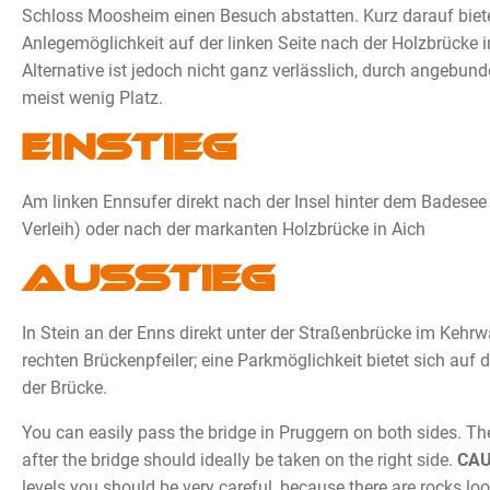
Schloss Moosheim einen Besuch abstatten. Kurz darauf bietet
Anlegemöglichkeit auf der linken Seite nach der Holzbrücke 
Alternative ist jedoch nicht ganz verlässlich, durch angebund
meist wenig Platz.
Einstieg
Am linken Ennsufer direkt nach der Insel hinter dem Badesee 
Verleih) oder nach der markanten Holzbrücke in Aich
Ausstieg
In Stein an der Enns direkt unter der Straßenbrücke im Keh
rechten Brückenpfeiler; eine Parkmöglichkeit bietet sich auf 
der Brücke
.
You can easily pass the bridge in Pruggern on both sides. T
after the bridge should ideally be taken on the right side.
CAU
levels you should be very careful, because there are rocks lo