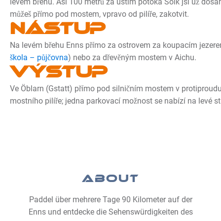
levém břehu. Asi 100 metrů za ústím potoka Sölk jsi už dosáhl 
můžeš přímo pod mostem, vpravo od pilíře, zakotvit.
Nástup
Na levém břehu Enns přímo za ostrovem za koupacím jezere
škola – půjčovna
) nebo za dřevěným mostem v Aichu.
Výstup
Ve Öblarn (Gstatt) přímo pod silničním mostem v protiproud
mostního pilíře; jedna parkovací možnost se nabízí na levé s
ABOUT
Paddel über mehrere Tage 90 Kilometer auf der
Enns und entdecke die Sehenswürdigkeiten des