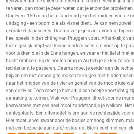
keerwater aan de linkerkant terecht te komen. Besluit je als
te varen, dan moet je zeker weten dat je er zonder problemen
Ongeveer 150 m na het eiland vind je in het midden van de ri
uitdaging - een boom die als visnet dient. Je kan hem zowel l
gemakkelijk passeren. Daarna zet je je rivier avontuur bij ee
heel speels in de richting van Pruggern voort.
Afhankelijk van
hier eigenlijk altijd wat kleine hindernissen om voor op te 
voor takken die in de Enns hangen, en vaar er het liefst met 
bocht omheen. Bij de houten brug in Au heb je de keuze om de
rechterkant te passeren. Daarna moet je eerder aan de recht
blijven om niet onnodig te maken te krijgen met hindernissen
naar het midden van de rivier en geniet van de mooie keerwa
van de rivier.
Toch moet je hier altijd een beetje voorzichtig z
aanraking te komen. Vlak voor Pruggern, direct voor de mane
keerwateren met een heel mooi zandstrandje je welkom. Het 
aanlegplaats. Een alternatief is om aan de rechterzijde voor 
Hier moet je weliswaar door de bosjes omhoog klimmen, maar
met een bezoekje aan café/restaurant Bierfriedel met een lek