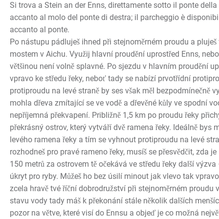
Si trova a Stein an der Enns, direttamente sotto il ponte della 
accanto al molo del ponte di destra; il parcheggio è disponibil
accanto al ponte.
Po nástupu pádluješ ihned při stejnoměrném proudu a pluje
mostem v Aichu. Využij hlavní proudění uprostřed Enns, neb
většinou není volně splavné. Po sjezdu v hlavním proudění u
vpravo ke středu řeky, neboť tady se nabízí prvotřídní protip
protiproudu na levé straně by ses však měl bezpodmínečně v
mohla dřeva zmítající se ve vodě a dřevěné kůly ve spodní vo
nepříjemná překvapení. Približně 1,5 km po proudu řeky přich
překrásný ostrov, který vytváří dvě ramena řeky. Ideálně bys 
levého ramena řeky a tím se vyhnout protiproudu na levé str
rozhodneš pro pravé rameno řeky, musíš se přesvědčit, zda je p
150 metrů za ostrovem tě očekává ve středu řeky další výzva –
úkryt pro ryby. Můžeš ho bez úsilí minout jak vlevo tak vprav
zcela hravě tvé říční dobrodružství při stejnoměrném proudu
stavu vody tady máš k překonání stále několik dalších menší
pozor na větve, které visí do Ennsu a objeď je co možná nejv