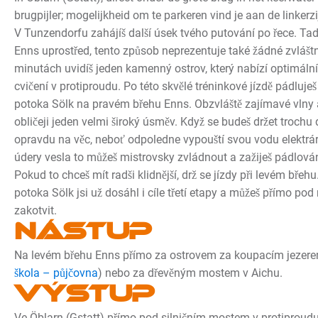
brugpijler; mogelijkheid om te parkeren vind je aan de linkerz
V Tunzendorfu zahájíš další úsek tvého putování po řece. Tady
Enns uprostřed, tento způsob neprezentuje také žádné zvláštní
minutách uvidíš jeden kamenný ostrov, který nabízí optimál
cvičení v protiproudu. Po této skvělé tréninkové jízdě pádluješ
potoka Sölk na pravém břehu Enns. Obzvláště zajímavé vlny a
obličeji jeden velmi široký úsměv. Když se budeš držet trochu 
opravdu na věc, neboť odpoledne vypouští svou vodu elektrár
údery vesla to můžeš mistrovsky zvládnout a zažiješ pádlování
Pokud to chceš mít radši klidnější, drž se jízdy při levém břeh
potoka Sölk jsi už dosáhl i cíle třetí etapy a můžeš přímo pod
zakotvit.
Nástup
Na levém břehu Enns přímo za ostrovem za koupacím jezere
škola – půjčovna
) nebo za dřevěným mostem v Aichu.
Výstup
Ve Öblarn (Gstatt) přímo pod silničním mostem v protiproud