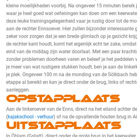
kleine moeilijkheden voorbij. Na ongeveer 15 minuten bereik 
waar je heel goed wat oefeningen kan doen om een keerwater 
deze leuke trainingsgelegenheid vaar je rustig door tot de 
aan de rechter Ennsoever.
Hier zullen bijzonder interessante
zeker voor zorgen dat je een brede glimlach op je gezicht krij
de rechter kant houdt, komt het eigenlijk echt ter zake, omd
eind van de middag zijn water doorlaat. Met een paar krachti
zonder problemen doorheen varen en beleef je het peddelen 
je meer van wat rustigere stukken houdt, ben je aan de linke
je plek.
Ongeveer 100 m na de monding van de Sölkbach heb j
etappe al bereikt en kan je direct onder de brug, links of recht
aanleggen.
Opstapplaats
Aan de linkeroever van de Enns, direct na het eiland achter d
(
kajakschool - verhuur
) of na de opvallende houten brug in Ai
Uitstapplaats
In Öblarn (Gstatt), direct onder de grote brug in het keerwater