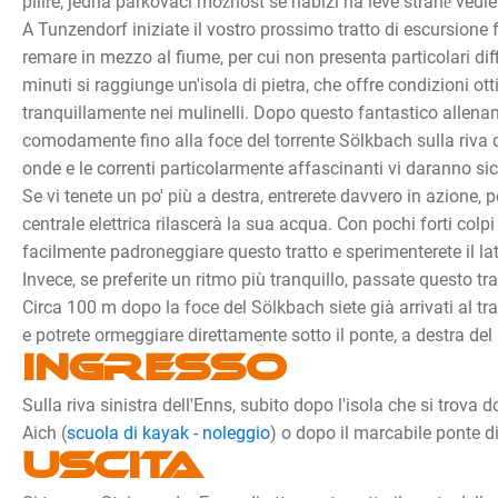
pilíře; jedna parkovací možnost se nabízí na levé straně vedl
A Tunzendorf iniziate il vostro prossimo tratto di escursione f
remare in mezzo al fiume, per cui non presenta particolari dif
minuti si raggiunge un'isola di pietra, che offre condizioni ott
tranquillamente nei mulinelli. Dopo questo fantastico allena
comodamente fino alla foce del torrente Sölkbach sulla riva d
onde e le correnti particolarmente affascinanti vi daranno s
Se vi tenete un po' più a destra, entrerete davvero in azione, 
centrale elettrica rilascerà la sua acqua. Con pochi forti colpi
facilmente padroneggiare questo tratto e sperimenterete il lat
Invece, se preferite un ritmo più tranquillo, passate questo trat
Circa 100 m dopo la foce del Sölkbach siete già arrivati al tr
e potrete ormeggiare direttamente sotto il ponte, a destra del 
Ingresso
Sulla riva sinistra dell'Enns, subito dopo l'isola che si trova d
Aich (
scuola di kayak - noleggio
) o dopo il marcabile ponte di
Uscita