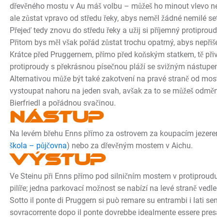
dřevěného mostu v Au máš volbu – můžeš ho minout vlevo ne
ale zůstat vpravo od středu řeky, abys neměl žádné nemilé se
Přejeď tedy znovu do středu řeky a užij si příjemný protipro
Přitom bys měl však pořád zůstat trochu opatrný, abys nepřiš
Krátce před Pruggernem, přímo před koňským statkem, tě přiví
protiproudy s překrásnou písečnou pláží se svižným nástup
Alternativou může být také zakotvení na pravé straně od mos
vystoupat nahoru na jeden svah, avšak za to se můžeš odměni
Bierfriedl a pořádnou svačinou.
Nástup
Na levém břehu Enns přímo za ostrovem za koupacím jezere
škola – půjčovna
) nebo za dřevěným mostem v Aichu.
Výstup
Ve Steinu při Enns přímo pod silničním mostem v protiproud
pilíře; jedna parkovací možnost se nabízí na levé straně vedl
Sotto il ponte di Pruggern si può remare su entrambi i lati sen
sovracorrente dopo il ponte dovrebbe idealmente essere pres