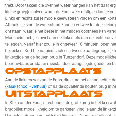
trekt. Door takken die over het water hangen kan het daar erg
kleine groepje golven wordt de Enns weer rustig en kan je o
Links en rechts zul je mooie keerwateren vinden om een kort
Afhankelijk van de waterstand kunnen er twee tot drie kleine
ontstaan, waar je het beste in het midden doorheen kan vare
Moosheim heb je zowel aan de linker- als aan de rechteroev
te leggen. Vanaf hier zou je in ongeveer 10 minuten lopen h
bezoeken. Kort hierna biedt zich een tweede aanlegmogelijkh
linkerzijde na de houten brug in Tunzendorf. Deze mogelijkhei
betrouwbaar, omdat er meestal door aangelegde goederen bot
Opstapplaats
Aan de linkeroever van de Enns, direct na het eiland achter d
(
kajakschool - verhuur
) of na de opvallende houten brug in Ai
Uitstapplaats
In Stein an der Enns, direct onder de grote brug in het keerwa
brugpijler; mogelijkheid om te parkeren vind je aan de linkerz
U mostu v Pruggernu můžeš s klidným svědomím pádlovat na