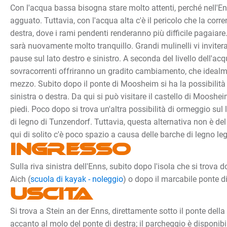
Con l'acqua bassa bisogna stare molto attenti, perché nell'En
agguato. Tuttavia, con l'acqua alta c'è il pericolo che la corren
destra, dove i rami pendenti renderanno più difficile pagaiare. 
sarà nuovamente molto tranquillo. Grandi mulinelli vi invitera
pause sul lato destro e sinistro. A seconda del livello dell'acq
sovracorrenti offriranno un gradito cambiamento, che idealm
mezzo. Subito dopo il ponte di Moosheim si ha la possibilità 
sinistra o destra. Da qui si può visitare il castello di Mooshei
piedi. Poco dopo si trova un'altra possibilità di ormeggio sul 
di legno di Tunzendorf. Tuttavia, questa alternativa non è del 
qui di solito c'è poco spazio a causa delle barche di legno leg
Ingresso
Sulla riva sinistra dell'Enns, subito dopo l'isola che si trova d
Aich (
scuola di kayak - noleggio
) o dopo il marcabile ponte di
Uscita
Si trova a Stein an der Enns, direttamente sotto il ponte della 
accanto al molo del ponte di destra; il parcheggio è disponibil