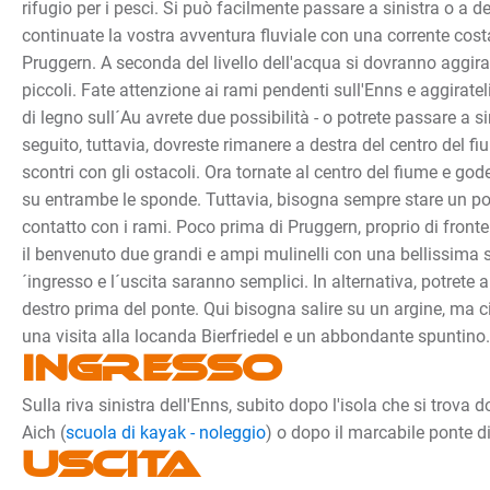
rifugio per i pesci. Si può facilmente passare a sinistra o a de
continuate la vostra avventura fluviale con una corrente costa
Pruggern. A seconda del livello dell'acqua si dovranno aggira
piccoli. Fate attenzione ai rami pendenti sull'Enns e aggirateli
di legno sull´Au avrete due possibilità - o potrete passare a si
seguito, tuttavia, dovreste rimanere a destra del centro del fi
scontri con gli ostacoli. Ora tornate al centro del fiume e godet
su entrambe le sponde. Tuttavia, bisogna sempre stare un po' 
contatto con i rami. Poco prima di Pruggern, proprio di front
il benvenuto due grandi e ampi mulinelli con una bellissima 
´ingresso e l´uscita saranno semplici. In alternativa, potrete
destro prima del ponte. Qui bisogna salire su un argine, ma 
una visita alla locanda Bierfriedel e un abbondante spuntino.
Ingresso
Sulla riva sinistra dell'Enns, subito dopo l'isola che si trova d
Aich (
scuola di kayak - noleggio
) o dopo il marcabile ponte di
Uscita