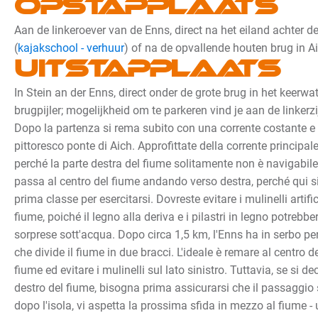
Opstapplaats
Aan de linkeroever van de Enns, direct na het eiland achter d
(
kajakschool - verhuur
) of na de opvallende houten brug in Ai
Uitstapplaats
In Stein an der Enns, direct onder de grote brug in het keerwa
brugpijler; mogelijkheid om te parkeren vind je aan de linkerz
Dopo la partenza si rema subito con una corrente costante e s
pittoresco ponte di Aich. Approfittate della corrente principal
perché la parte destra del fiume solitamente non è navigabil
passa al centro del fiume andando verso destra, perché qui si
prima classe per esercitarsi. Dovreste evitare i mulinelli artifici
fiume, poiché il legno alla deriva e i pilastri in legno potrebb
sorprese sott'acqua. Dopo circa 1,5 km, l'Enns ha in serbo per
che divide il fiume in due bracci. L'ideale è remare al centro de
fiume ed evitare i mulinelli sul lato sinistro. Tuttavia, se si d
destro del fiume, bisogna prima assicurarsi che il passaggio 
dopo l'isola, vi aspetta la prossima sfida in mezzo al fiume -