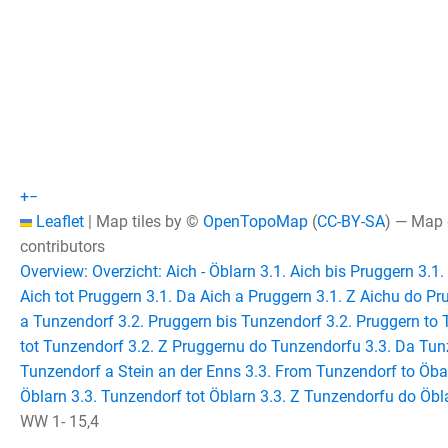
+
−
Leaflet
|
Map tiles by ©
OpenTopoMap
(
CC-BY-SA
) — Map
contributors
Overview: Overzicht: Aich - Öblarn
3.1. Aich bis Pruggern
3.1.
Aich tot Pruggern
3.1. Da Aich a Pruggern
3.1. Z Aichu do Pr
a Tunzendorf
3.2. Pruggern bis Tunzendorf
3.2. Pruggern to
tot Tunzendorf
3.2. Z Pruggernu do Tunzendorfu
3.3. Da Tun
Tunzendorf a Stein an der Enns
3.3. From Tunzendorf to Öba
Öblarn
3.3. Tunzendorf tot Öblarn
3.3. Z Tunzendorfu do Öbl
WW 1-
15,4