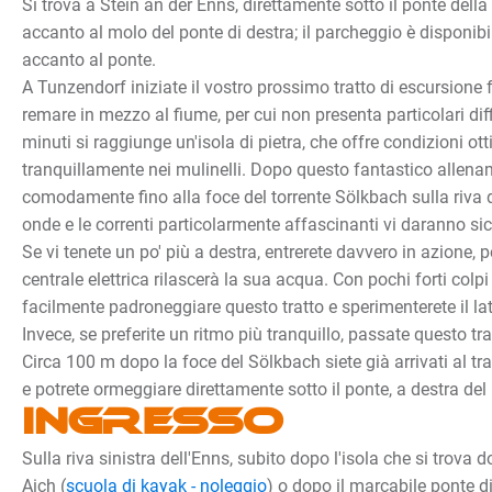
Si trova a Stein an der Enns, direttamente sotto il ponte della 
accanto al molo del ponte di destra; il parcheggio è disponibil
accanto al ponte.
A Tunzendorf iniziate il vostro prossimo tratto di escursione f
remare in mezzo al fiume, per cui non presenta particolari dif
minuti si raggiunge un'isola di pietra, che offre condizioni ott
tranquillamente nei mulinelli. Dopo questo fantastico allena
comodamente fino alla foce del torrente Sölkbach sulla riva d
onde e le correnti particolarmente affascinanti vi daranno s
Se vi tenete un po' più a destra, entrerete davvero in azione, 
centrale elettrica rilascerà la sua acqua. Con pochi forti colpi
facilmente padroneggiare questo tratto e sperimenterete il lat
Invece, se preferite un ritmo più tranquillo, passate questo trat
Circa 100 m dopo la foce del Sölkbach siete già arrivati al tr
e potrete ormeggiare direttamente sotto il ponte, a destra del 
Ingresso
Sulla riva sinistra dell'Enns, subito dopo l'isola che si trova d
Aich (
scuola di kayak - noleggio
) o dopo il marcabile ponte di