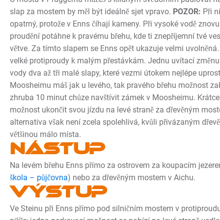
slap za mostem by měl být ideálně sjet vpravo.
POZOR:
Při n
opatrný, protože v Enns číhají kameny. Při vysoké vodě znovu 
proudění potáhne k pravému břehu, kde ti znepříjemní tvé vesl
větve. Za tímto slapem se Enns opět ukazuje velmi uvolněná.
velké protiproudy k malým přestávkám. Jednu uvítací změnu t
vody dva až tři malé slapy, které vezmi útokem nejlépe upro
Moosheimu máš jak u levého, tak pravého břehu možnost zak
zhruba 10 minut chůze navštívit zámek v Moosheimu. Krátce n
možnost ukončit svou jízdu na levé straně za dřevěným mos
alternativa však není zcela spolehlivá, kvůli přivázaným dře
většinou málo místa.
Nástup
Na levém břehu Enns přímo za ostrovem za koupacím jezere
škola – půjčovna
) nebo za dřevěným mostem v Aichu.
Výstup
Ve Steinu při Enns přímo pod silničním mostem v protiproud