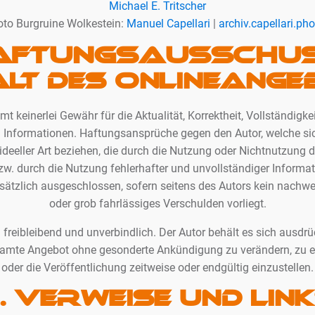
Michael E. Tritscher
oto Burgruine Wolkestein:
Manuel Capellari
|
archiv.capellari.pho
AFTUNGSAUSSCHUS
halt des Onlineang
t keinerlei Gewähr für die Aktualität, Korrektheit, Vollständigkei
en Informationen. Haftungsansprüche gegen den Autor, welche s
 ideeller Art beziehen, die durch die Nutzung oder Nichtnutzung
w. durch die Nutzung fehlerhafter und unvollständiger Informa
sätzlich ausgeschlossen, sofern seitens des Autors kein nachwei
oder grob fahrlässiges Verschulden vorliegt.
 freibleibend und unverbindlich. Der Autor behält es sich ausdrück
samte Angebot ohne gesonderte Ankündigung zu verändern, zu e
oder die Veröffentlichung zeitweise oder endgültig einzustellen.
. Verweise und Lin