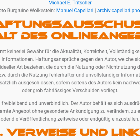
Michael E. Tritscher
oto Burgruine Wolkestein:
Manuel Capellari
|
archiv.capellari.pho
AFTUNGSAUSSCHUS
halt des Onlineang
t keinerlei Gewähr für die Aktualität, Korrektheit, Vollständigkei
en Informationen. Haftungsansprüche gegen den Autor, welche s
 ideeller Art beziehen, die durch die Nutzung oder Nichtnutzung
w. durch die Nutzung fehlerhafter und unvollständiger Informa
sätzlich ausgeschlossen, sofern seitens des Autors kein nachwei
oder grob fahrlässiges Verschulden vorliegt.
 freibleibend und unverbindlich. Der Autor behält es sich ausdrück
samte Angebot ohne gesonderte Ankündigung zu verändern, zu e
oder die Veröffentlichung zeitweise oder endgültig einzustellen.
. Verweise und Lin