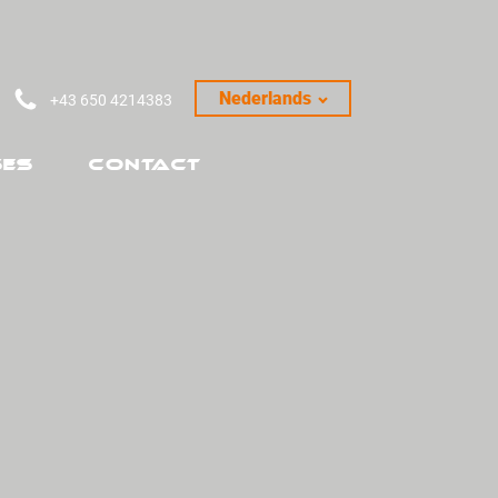
Nederlands
+43 650 4214383‬
es
Contact