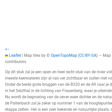
+
−
Leaflet
|
Map tiles by ©
OpenTopoMap
(
CC-BY-SA
) — Map
contributors
Op dit stuk zal je een open en heel recht stuk van de rivier v
meeste keerwateren zijn al van ver zichtbaar en zullen niet v
Onder de beide grote bruggen van de B320 en de A9 vaar je d
in het Selzthal in de richting van Frauenberg, waar je uiteinde
Nu wordt de begroeiing van de oever weer dichter en de natu
de Paltenbach zal je zeker op nummer 1 van de hoogtepunte
etappe zetten. Het is een zeer bekende en natuurlijke plaats, di