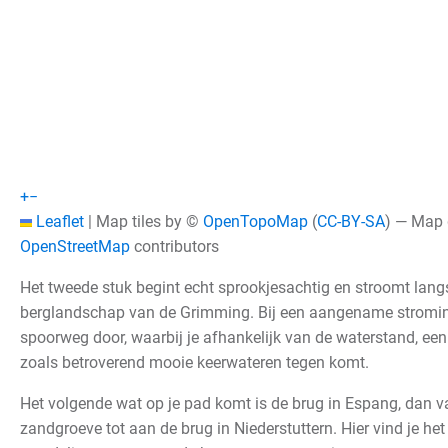
+
−
Leaflet
|
Map tiles by ©
OpenTopoMap
(
CC-BY-SA
) — Map
OpenStreetMap
contributors
Het tweede stuk begint echt sprookjesachtig en stroomt lang
berglandschap van de Grimming. Bij een aangename stroming
spoorweg door, waarbij je afhankelijk van de waterstand, ee
zoals betroverend mooie keerwateren tegen komt.
Het volgende wat op je pad komt is de brug in Espang, dan va
zandgroeve tot aan de brug in Niederstuttern. Hier vind je he